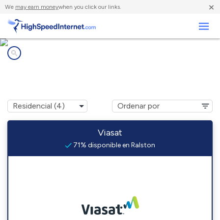
×
We
may earn money
when you click our links.
Negocios
Compañías de Internet en
Ralston, PA
Viasat
71% disponible en Ralston