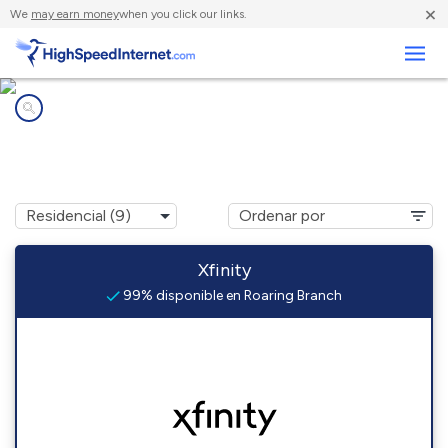
×
We
may earn money
when you click our links.
Negocios
Compañías de Internet en
Roaring Branch, PA
Xfinity
99% disponible en Roaring Branch