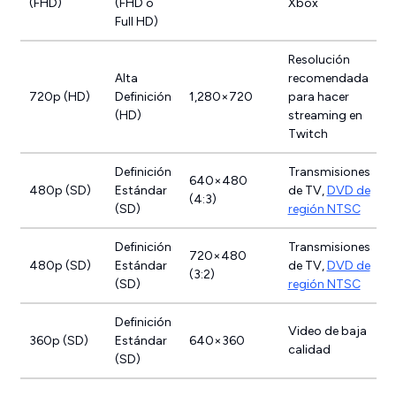
(FHD)
(FHD o
Xbox
Full HD)
Resolución
Alta
recomendada
720p (HD)
Definición
1,280×720
para hacer
(HD)
streaming en
Twitch
Definición
Transmisiones
640×480
480p (SD)
Estándar
de TV,
DVD de
(4:3)
(SD)
región NTSC
Definición
Transmisiones
720×480
480p (SD)
Estándar
de TV,
DVD de
(3:2)
(SD)
región NTSC
Definición
Video de baja
360p (SD)
Estándar
640×360
calidad
(SD)