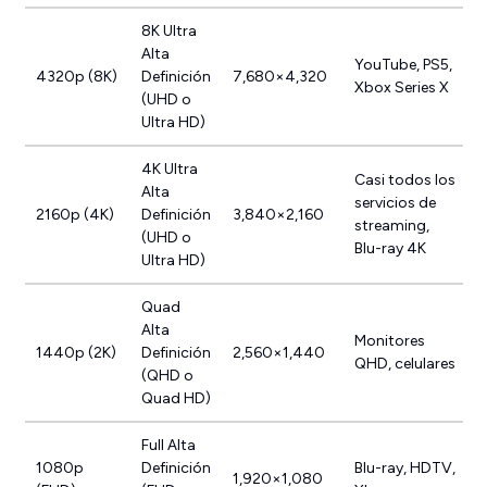
8K Ultra
Alta
YouTube, PS5,
4320p (8K)
Definición
7,680×4,320
Xbox Series X
(UHD o
Ultra HD)
4K Ultra
Casi todos los
Alta
servicios de
2160p (4K)
Definición
3,840×2,160
streaming,
(UHD o
Blu-ray 4K
Ultra HD)
Quad
Alta
Monitores
1440p (2K)
Definición
2,560×1,440
QHD, celulares
(QHD o
Quad HD)
Full Alta
1080p
Definición
Blu-ray, HDTV,
1,920×1,080