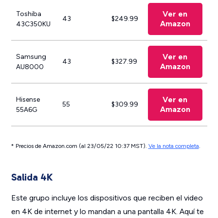
Ver en
Toshiba
43
$249.99
Amazon
43C350KU
Ver en
Samsung
43
$327.99
Amazon
AU8000
Ver en
Hisense
55
$309.99
Amazon
55A6G
* Precios de Amazon.com (al 23/05/22 10:37 MST).
Ve la nota completa
.
Salida 4K
Este grupo incluye los dispositivos que reciben el video
en 4K de internet y lo mandan a una pantalla 4K. Aquí te