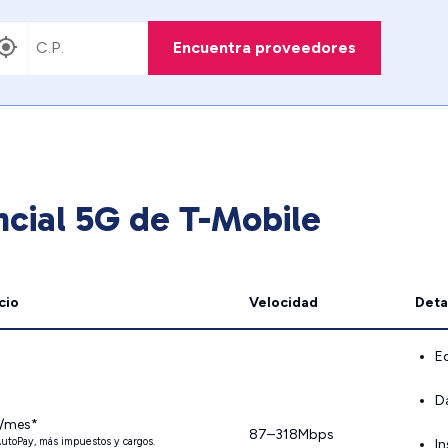
Encuentra proveedores
ncial 5G de T-Mobile
cio
Velocidad
Deta
Eq
D
/mes*
87–318Mbps
utoPay, más impuestos y cargos.
In