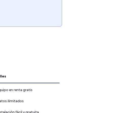
lles
uipo en renta gratis
atos ilimitados
stalación fácil y gratuita