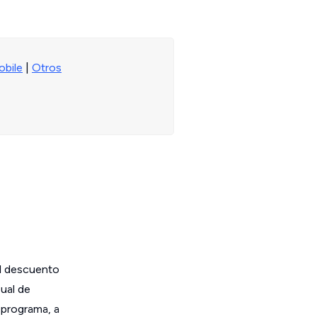
obile
|
Otros
el descuento
sual de
 programa, a