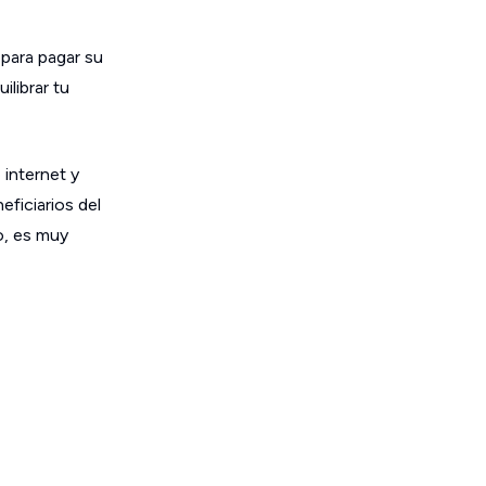
para pagar su
librar tu
internet y
eficiarios del
o, es muy