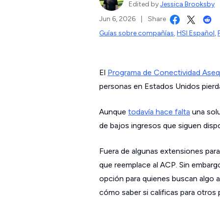
Edited by
Jessica Brooksby
Jun 6, 2026
|
Share
Guías sobre compañías
,
HSI Español
,
El
Programa de Conectividad Aseq
personas en Estados Unidos pierda
Aunque
todavía hace falta
una solu
de bajos ingresos que siguen dispo
Fuera de algunas extensiones para
que reemplace al ACP. Sin embargo,
opción para quienes buscan algo ac
cómo saber si calificas para otros