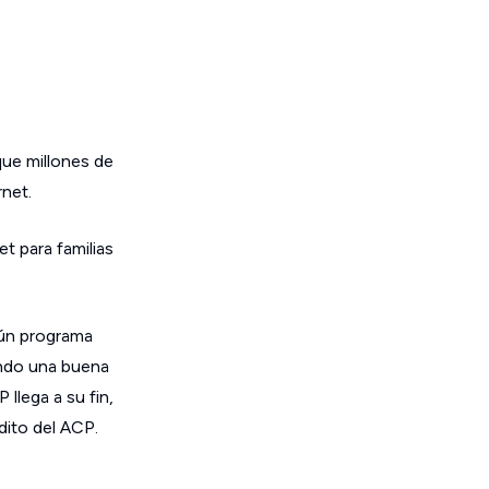
que millones de
net.
t para familias
gún programa
endo una buena
llega a su fin,
dito del ACP.