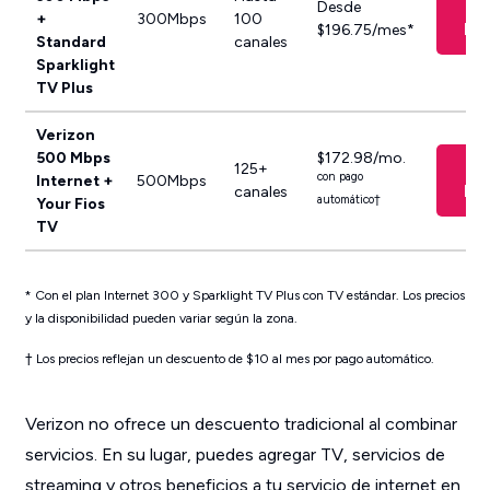
V
Desde
+
300Mbps
100
Pl
$196.75/mes*
Standard
canales
Sparklight
TV Plus
Verizon
500 Mbps
$172.98/mo.
V
125+
con pago
Internet +
500Mbps
Pl
canales
automático
†
Your Fios
TV
* Con el plan Internet 300 y Sparklight TV Plus con TV estándar. Los precios
y la disponibilidad pueden variar según la zona.
† Los precios reflejan un descuento de $10 al mes por pago automático.
Verizon no ofrece un descuento tradicional al combinar
servicios. En su lugar, puedes agregar TV, servicios de
streaming y otros beneficios a tu servicio de internet en