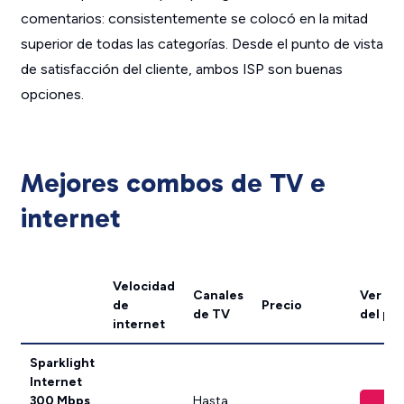
comentarios: consistentemente se colocó en la mitad
superior de todas las categorías. Desde el punto de vista
de satisfacción del cliente, ambos ISP son buenas
opciones.
Mejores combos de TV e
internet
Velocidad
Canales
Ver en 
de
Precio
de TV
del pr
internet
Sparklight
Internet
300 Mbps
Hasta