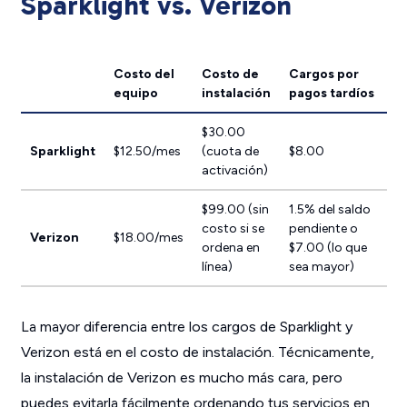
Sparklight vs. Verizon
Costo del
Costo de
Cargos por
equipo
instalación
pagos tardíos
$30.00
Sparklight
$12.50/mes
(cuota de
$8.00
activación)
$99.00 (sin
1.5% del saldo
costo si se
pendiente o
Verizon
$18.00/mes
ordena en
$7.00 (lo que
línea)
sea mayor)
La mayor diferencia entre los cargos de Sparklight y
Verizon está en el costo de instalación. Técnicamente,
la instalación de Verizon es mucho más cara, pero
puedes evitarla fácilmente ordenando tus servicios en