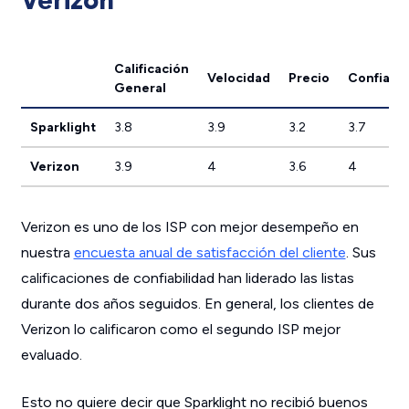
Calificación
Velocidad
Precio
Confiabil
General
Sparklight
3.8
3.9
3.2
3.7
Verizon
3.9
4
3.6
4
Verizon es uno de los ISP con mejor desempeño en
nuestra
encuesta anual de satisfacción del cliente
. Sus
calificaciones de confiabilidad han liderado las listas
durante dos años seguidos. En general, los clientes de
Verizon lo calificaron como el segundo ISP mejor
evaluado.
Esto no quiere decir que Sparklight no recibió buenos