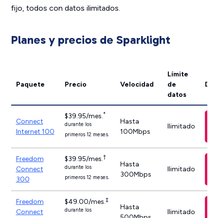
fijo, todos con datos ilimitados.
Planes y precios de Sparklight
Límite
Paquete
Precio
Velocidad
de
Det
datos
*
$39.95/mes.
Connect
Hasta
durante los
Ilimitado
Internet 100
100Mbps
primeros 12 meses.
†
Freedom
$39.95/mes.
Hasta
durante los
Connect
Ilimitado
300Mbps
primeros 12 meses.
300
‡
Freedom
$49.00/mes.
Hasta
durante los
Connect
Ilimitado
500Mbps