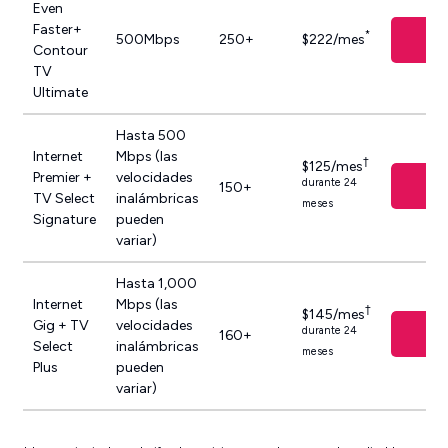
Even
Faster+
*
Di
500Mbps
250+
$222/mes
Contour
TV
Ultimate
Hasta 500
Internet
Mbps (las
†
$125/mes
Premier +
velocidades
Di
durante 24
150+
TV Select
inalámbricas
meses
Signature
pueden
variar)
Hasta 1,000
Internet
Mbps (las
†
$145/mes
Gig + TV
velocidades
Di
durante 24
160+
Select
inalámbricas
meses
Plus
pueden
variar)