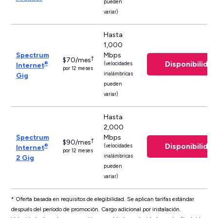
pueden
variar)
Hasta
1,000
Spectrum
Mbps
†
$70/mes
Disponibilidad
®
(velocidades
Internet
por 12 meses
inalámbricas
Gig
pueden
variar)
Hasta
2,000
Spectrum
Mbps
†
$90/mes
Disponibilidad
®
(velocidades
Internet
por 12 meses
inalámbricas
2 Gig
pueden
variar)
* Oferta basada en requisitos de elegibilidad. Se aplican tarifas estándar
después del período de promoción. Cargo adicional por instalación.