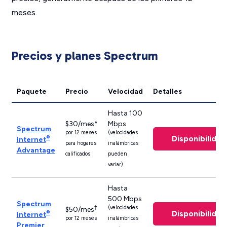
meses.
Precios y planes Spectrum
Paquete
Precio
Velocidad
Detalles
Hasta 100
$30/mes*
Mbps
Spectrum
por 12 meses
(velocidades
Disponibilidad
®
Internet
para hogares
inalámbricas
Advantage
calificados
pueden
variar)
Hasta
500 Mbps
Spectrum
†
(velocidades
$50/mes
Disponibilidad
®
Internet
por 12 meses
inalámbricas
Premier