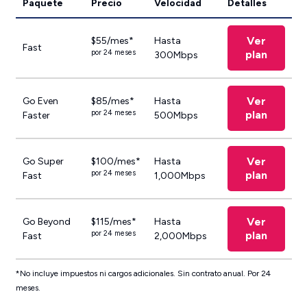
Paquete
Precio
Velocidad
Detalles
Ver
$55/mes*
Hasta
Fast
por 24 meses
plan
300Mbps
Ver
Go Even
$85/mes*
Hasta
por 24 meses
plan
Faster
500Mbps
Ver
Go Super
$100/mes*
Hasta
por 24 meses
plan
Fast
1,000Mbps
Ver
Go Beyond
$115/mes*
Hasta
por 24 meses
plan
Fast
2,000Mbps
*No incluye impuestos ni cargos adicionales. Sin contrato anual. Por 24
meses.