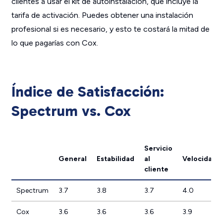
clientes a usar el kit de autoinstalación, que incluye la
tarifa de activación. Puedes obtener una instalación
profesional si es necesario, y esto te costará la mitad de
lo que pagarías con Cox.
Índice de Satisfacción:
Spectrum vs. Cox
Servicio
General
Estabilidad
al
Velocidad
cliente
Spectrum
3.7
3.8
3.7
4.0
Cox
3.6
3.6
3.6
3.9