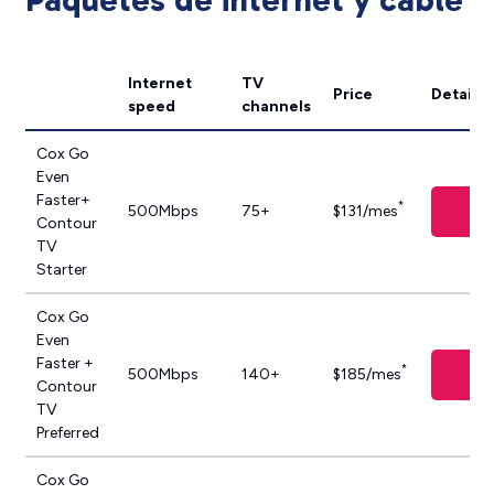
Internet
TV
Price
Details
speed
channels
Cox Go
Even
Faster+
*
Di
500Mbps
75+
$131/mes
Contour
TV
Starter
Cox Go
Even
Faster +
*
Di
500Mbps
140+
$185/mes
Contour
TV
Preferred
Cox Go