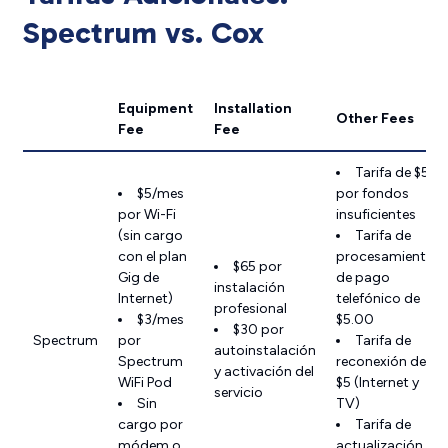
Spectrum vs. Cox
Equipment
Installation
Other Fees
Fee
Fee
Tarifa de $5
$5/mes
por fondos
por Wi-Fi
insuficientes
(sin cargo
Tarifa de
con el plan
procesamiento
$65 por
Gig de
de pago
instalación
Internet)
telefónico de
profesional
$3/mes
$5.00
$30 por
Spectrum
por
Tarifa de
autoinstalación
Spectrum
reconexión de
y activación del
WiFi Pod
$5 (Internet y
servicio
Sin
TV)
cargo por
Tarifa de
módem o
actualización