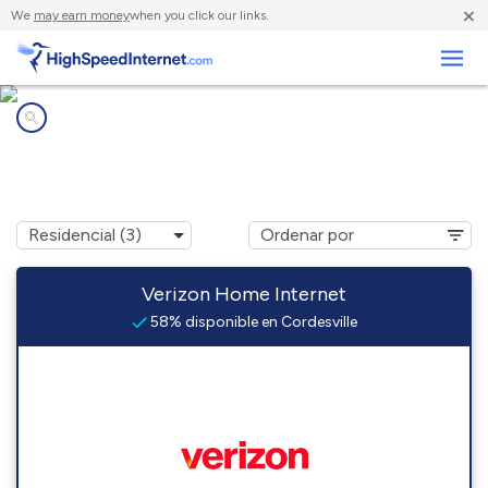
×
We
may earn money
when you click our links.
Negocios
Compañías de Internet en
Cordesville, SC
Verizon Home Internet
58% disponible en Cordesville