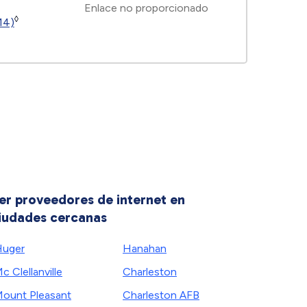
Enlace no proporcionado
◊
14)
er proveedores de internet en
iudades cercanas
uger
Hanahan
c Clellanville
Charleston
ount Pleasant
Charleston AFB