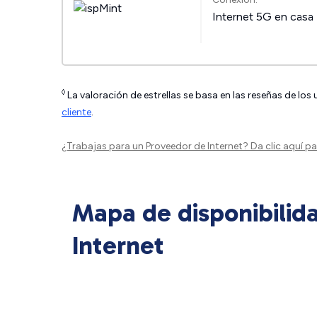
Internet 5G en casa
◊
La valoración de estrellas se basa en las reseñas de los
cliente
.
¿Trabajas para un Proveedor de Internet?
Da clic aquí
par
Mapa de disponibilid
Internet