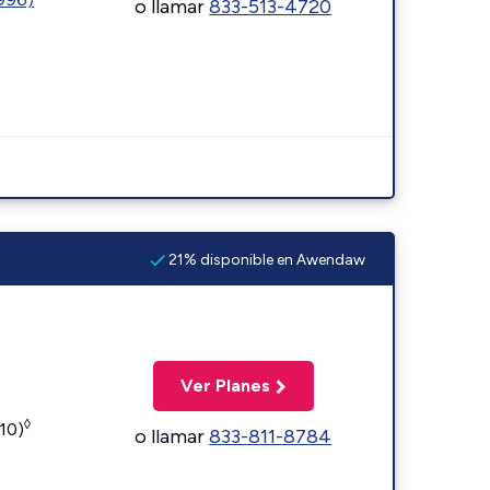
o llamar
833-513-4720
21% disponible en Awendaw
Ver Planes
◊
110)
o llamar
833-811-8784