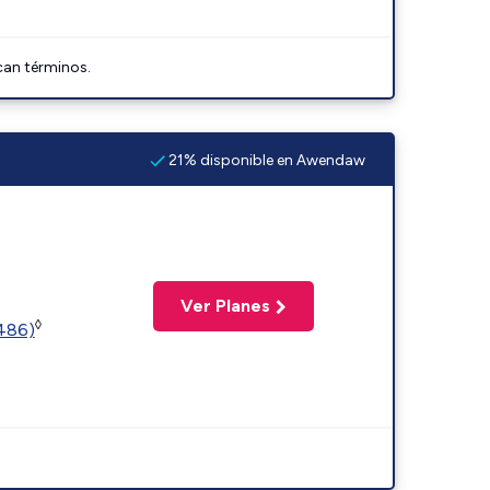
can términos.
21% disponible en Awendaw
Ver Planes
◊
2486)