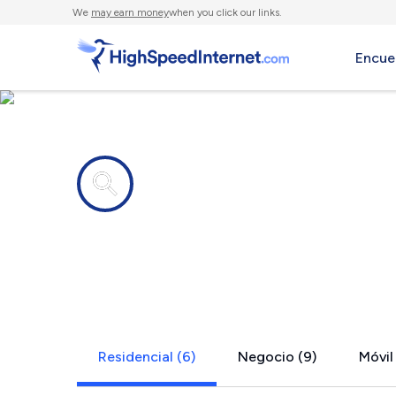
We
may earn money
when you click our links.
Encue
Compañías de Internet en
Awendaw, 
Residencial (6)
Negocio (9)
Móvil 