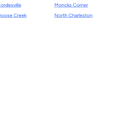
ordesville
Moncks Corner
oose Creek
North Charleston