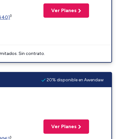
Ver Planes
◊
2440)
imitados. Sin contrato.
20% disponible en Awendaw
Ver Planes
◊
5996)