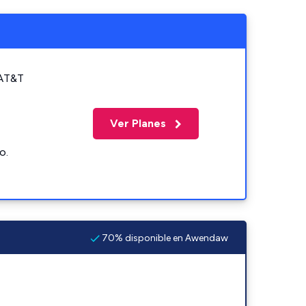
 AT&T
Ver Planes
o.
70% disponible en Awendaw