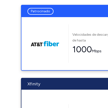
Patrocinado
Velocidades de desca
de hasta
1000
Mbps
Xfinity