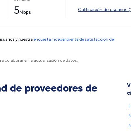
5
Calificación de usuarios (
Mbps
 usuarios y nuestra
encuesta independiente de satisfacción del
a colaborar en la actualización de datos.
ad de proveedores de
V
c
H
M
M