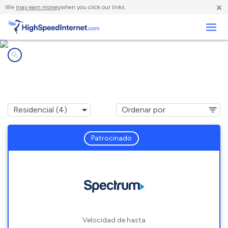
×
We
may earn money
when you click our links.
Negocios
Compañías de Internet en
Fork, SC
Patrocinado
Velocidad de hasta