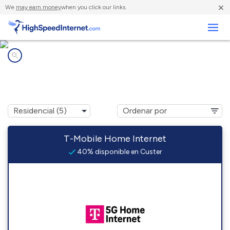
×
We
may earn money
when you click our links.
Negocios
Compañías de Internet en
Custer, SD
T-Mobile Home Internet
40% disponible en Custer