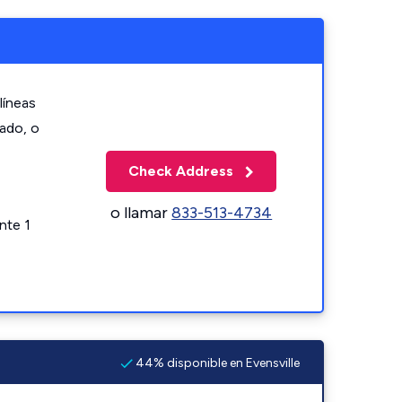
líneas
zado, o
Check Address
o llamar
833-513-4734
nte 1
44% disponible en Evensville