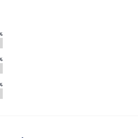
%
%
%