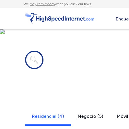
We
may earn money
when you click our links.
Encue
Compañías de Internet en
Evensville,
Residencial (4)
Negocio (5)
Móvil 