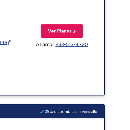
Ver Planes
◊
5996)
o llamar
833-513-4720
39% disponible en Evensville