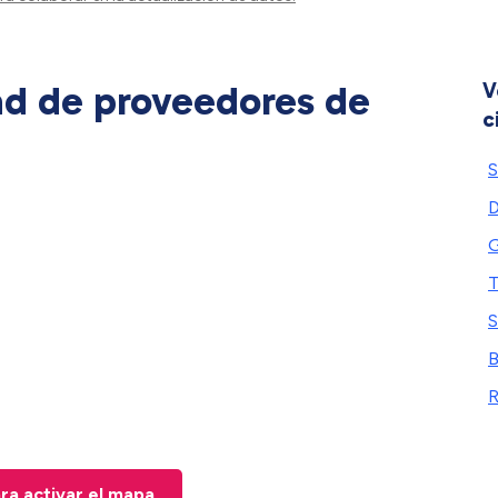
ad de proveedores de
V
c
S
D
G
T
S
B
R
ara activar el mapa