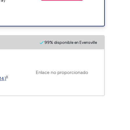
19)
99% disponible en Evensville
Enlace no proporcionado
◊
14)