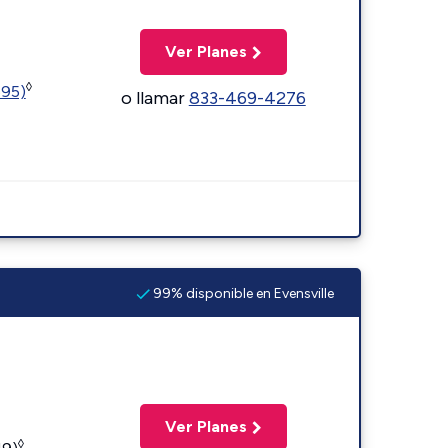
Ver Planes
◊
595)
o llamar
833-469-4276
99% disponible en Evensville
Ver Planes
◊