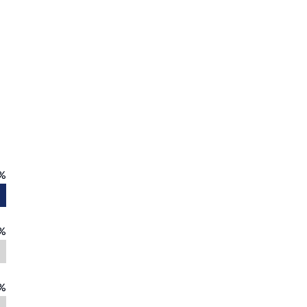
%
%
%