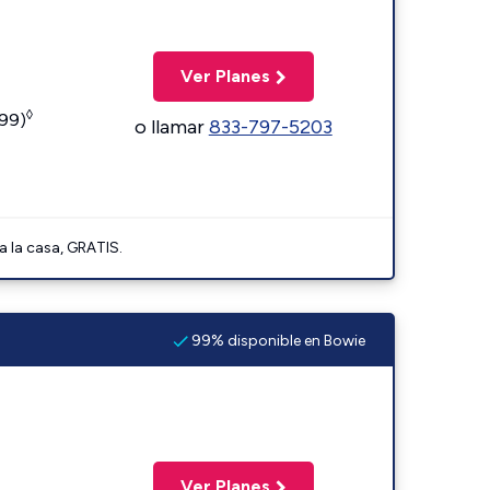
Ver Planes
◊
599)
o llamar
833-797-5203
a la casa, GRATIS.
99% disponible en Bowie
Ver Planes