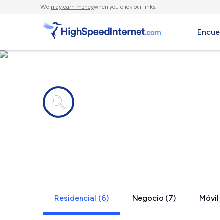
We
may earn money
when you click our links.
Encue
Compañías de Internet en
Bowie, TX
Residencial (6)
Negocio (7)
Móvil 