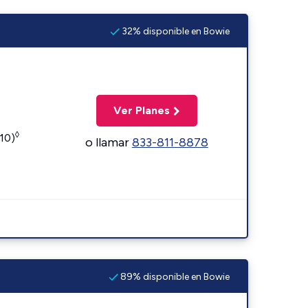
32% disponible en Bowie
Ver Planes
◊
110)
o llamar
833-811-8878
89% disponible en Bowie