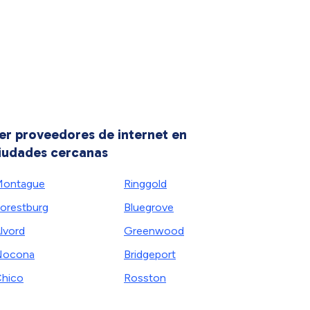
er proveedores de internet en
iudades cercanas
Montague
Ringgold
orestburg
Bluegrove
lvord
Greenwood
Nocona
Bridgeport
hico
Rosston