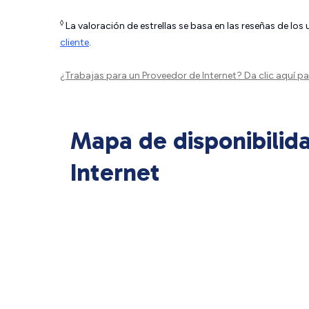
◊
La valoración de estrellas se basa en las reseñas de los
cliente
.
¿Trabajas para un Proveedor de Internet?
Da clic aquí
par
Mapa de disponibilid
Internet