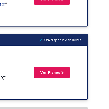
◊
(42)
99% disponible en Bowie
Ver Planes
◊
19)