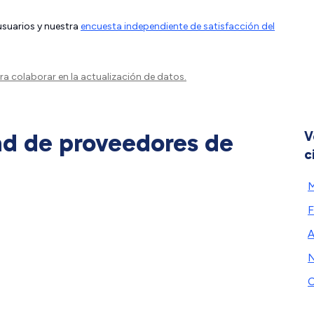
 usuarios y nuestra
encuesta independiente de satisfacción del
a colaborar en la actualización de datos.
ad de proveedores de
V
c
F
A
C