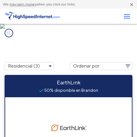
×
We
may earn money
when you click our links.
Negocios
Compañías de Internet en
Brandon, TX
EarthLink
50% disponible en Brandon