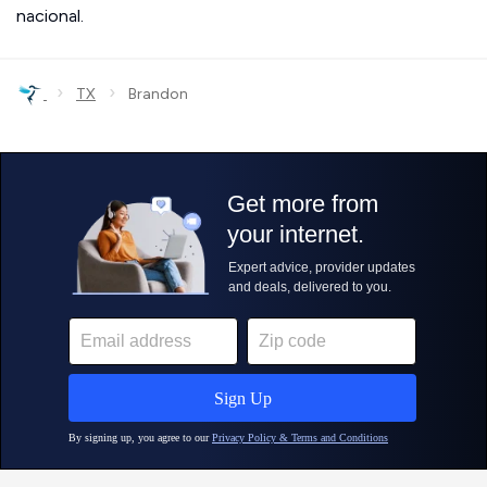
nacional.
›
›
TX
Brandon