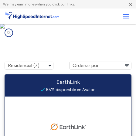
×
We
may earn money
when you click our links.
Negocios
Compañías de Internet en
Avalon, TX
EarthLink
85% disponible en Avalon