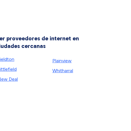
er proveedores de internet en
iudades cercanas
ieldton
Plainview
ittlefield
Whitharral
ew Deal