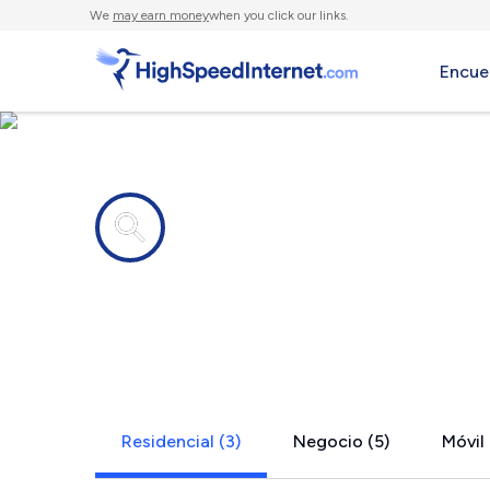
We
may earn money
when you click our links.
Encue
Compañías de Internet en
Cotton Cen
Residencial (3)
Negocio (5)
Móvil 