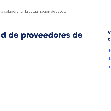
a colaborar en la actualización de datos.
ad de proveedores de
V
c
F
L
N