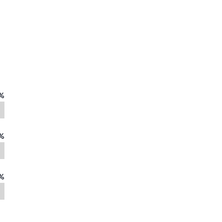
%
%
%