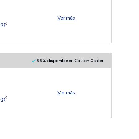
Ver más
◊
(0)
99% disponible en Cotton Center
Ver más
◊
(0)