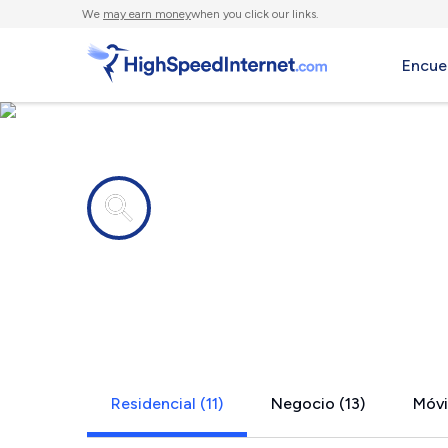
We
may earn money
when you click our links.
Encue
Compañías de Internet en
Plainview, 
Residencial (11)
Negocio (13)
Móvil