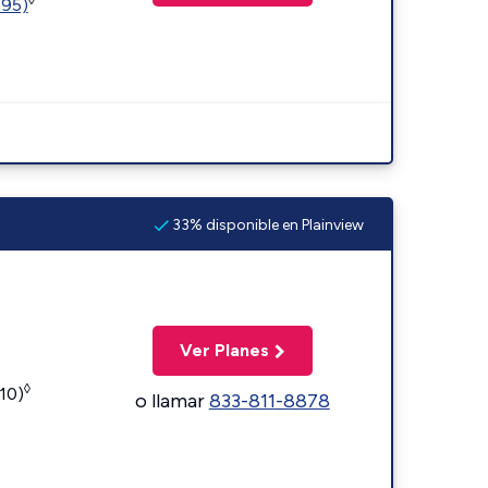
595)
33% disponible en Plainview
Ver Planes
◊
110)
o llamar
833-811-8878