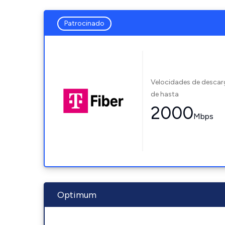
Patrocinado
Velocidades de desca
de hasta
2000
Mbps
Optimum