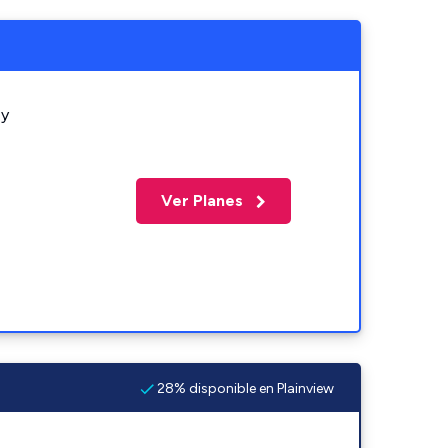
 y
Ver Planes
28% disponible en Plainview