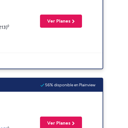
Ver Planes
◊
213)
56% disponible en Plainview
Ver Planes
◊