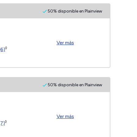
50% disponible en Plainview
Ver más
◊
(6)
50% disponible en Plainview
Ver más
◊
(7)