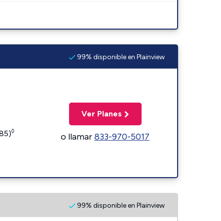
99% disponible en Plainview
Ver Planes
◊
185)
o llamar
833-970-5017
99% disponible en Plainview