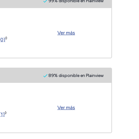
99% disponible en Plainview
Ver más
◊
(0)
89% disponible en Plainview
Ver más
◊
(1)