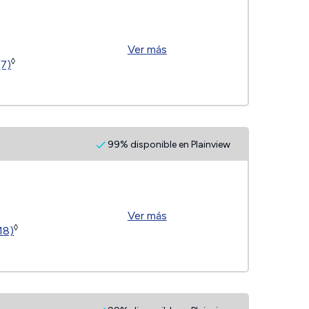
Ver más
◊
(7)
99% disponible en Plainview
Ver más
◊
18)