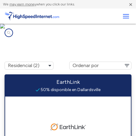
×
We
may earn money
when you click our links.
Negocios
Compañías de Internet en
Dallardsville, TX
EarthLink
50% disponible en Dallardsville