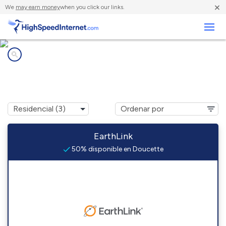
×
We
may earn money
when you click our links.
Negocios
Compañías de Internet en
Doucette, TX
EarthLink
50% disponible en Doucette