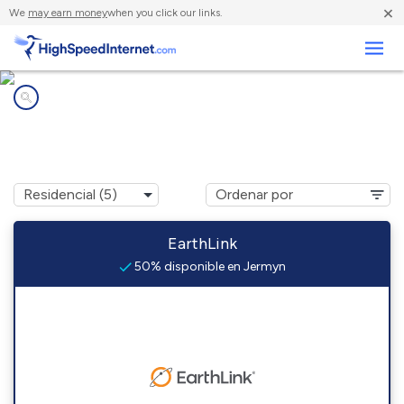
×
We
may earn money
when you click our links.
Negocios
Compañías de Internet en
Jermyn, TX
EarthLink
50% disponible en Jermyn