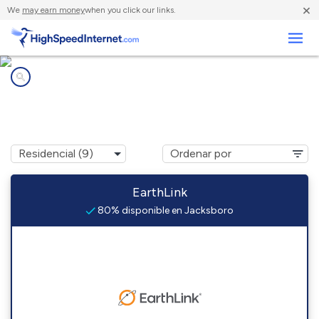
×
We
may earn money
when you click our links.
Negocios
Compañías de Internet en
Jacksboro, TX
EarthLink
80% disponible en Jacksboro