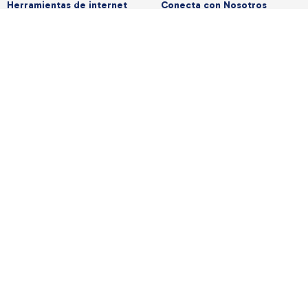
Herramientas de internet
Conecta con Nosotros
Test Velocidad — Medir Velocidad de
Acerca de Nosotros
Internet
Nuestra Misión
Que Velocidad Necesito
Contáctanos
Apps para prueba de
Prensa
velocidad
© Derechos de autor 2026
HighSpeedInternet.com.
Todos los derechos reservados.
Compensación y Metodología
|
Política de Privacidad y Términos
|
Tus Opciones de Privacidad