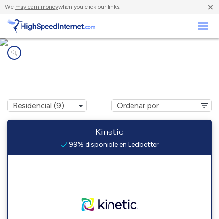
×
We
may earn money
when you click our links.
Negocios
Compañías de Internet en
Ledbetter, TX
Kinetic
99% disponible en Ledbetter