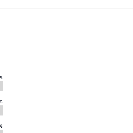
%
%
%