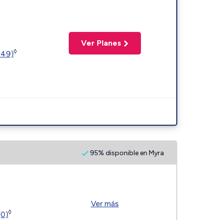
Ver Planes
◊
449)
95% disponible en Myra
Ver más
◊
(0)