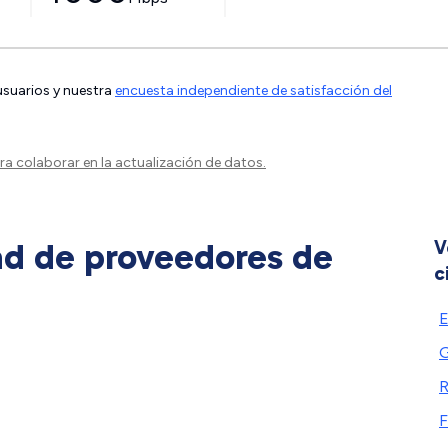
 usuarios y nuestra
encuesta independiente de satisfacción del
a colaborar en la actualización de datos.
ad de proveedores de
V
c
E
G
R
F