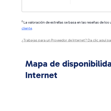
◊
La valoración de estrellas se basa en las reseñas de los
cliente
.
¿Trabajas para un Proveedor de Internet?
Da clic aquí
par
Mapa de disponibilid
Internet