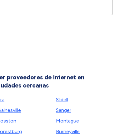
er proveedores de internet en
iudades cercanas
ra
Slidell
ainesville
Sanger
osston
Montague
orestburg
Burneyville