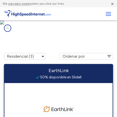
×
We
may earn money
when you click our links.
Negocios
Compañías de Internet en
Slidell, TX
EarthLink
50% disponible en Slidell