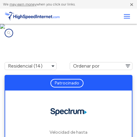
×
We
may earn money
when you click our links.
Negocios
Compañías de Internet en
Northlake, TX
Patrocinado
Velocidad de hasta