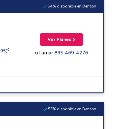
54% disponible en Denton
Ver Planes
◊
595)
o llamar
833-469-4276
55% disponible en Denton