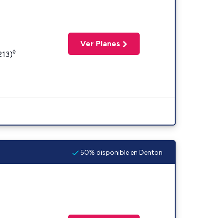
Ver Planes
◊
213)
50% disponible en Denton