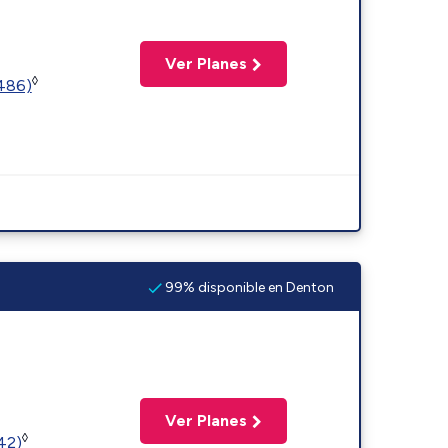
Ver Planes
◊
2486)
99% disponible en Denton
Ver Planes
◊
(42)