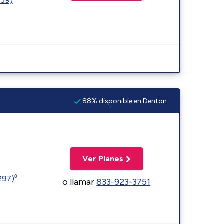
239)
88% disponible en Denton
Ver Planes
◊
1297)
o llamar
833-923-3751