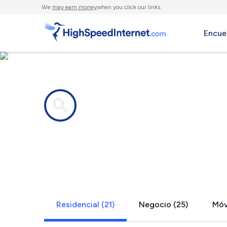
We
may earn money
when you click our links.
Encue
Compañías de Internet en
Denton, TX
Residencial (21)
Negocio (25)
Móvi