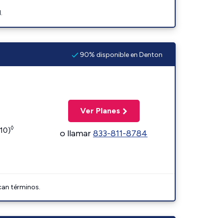
.
90% disponible en Denton
Ver Planes
◊
110)
o llamar
833-811-8784
can términos.