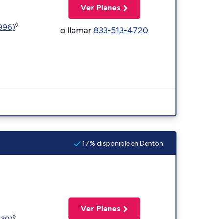
Ver Planes
◊
5996)
o llamar
833-513-4720
17% disponible en Denton
Ver Planes
◊