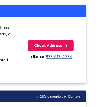
líneas
zado, o
Check Address
o llamar
833-513-4734
nte 1
26% disponible en Denton