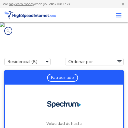
×
We
may earn money
when you click our links.
Negocios
Compañías de Internet en
Highland Village, TX
Patrocinado
Velocidad de hasta