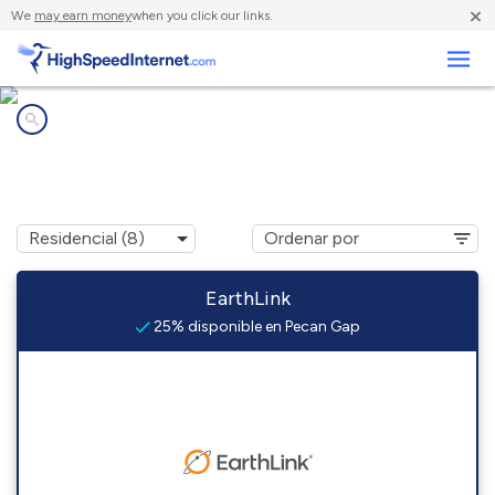
×
We
may earn money
when you click our links.
Negocios
Compañías de Internet en
Pecan Gap, TX
EarthLink
25% disponible en Pecan Gap