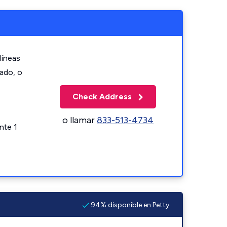
líneas
zado, o
Check Address
o llamar
833-513-4734
nte 1
94% disponible en Petty