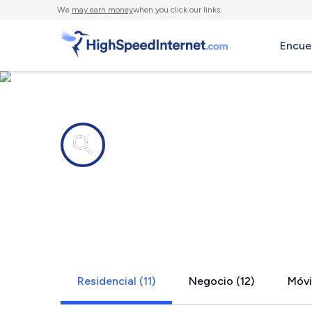
We
may earn money
when you click our links.
Encue
Compañías de Internet en
Petty, TX
Residencial (11)
Negocio (12)
Móvil