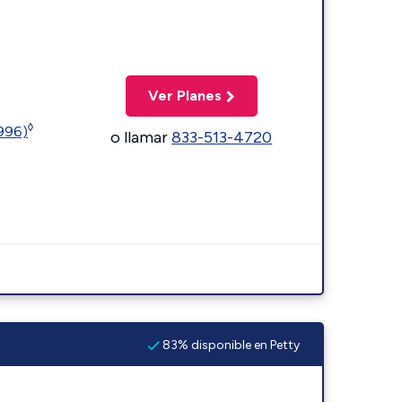
Ver Planes
◊
5996)
o llamar
833-513-4720
83% disponible en Petty