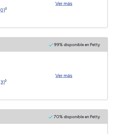
Ver más
◊
(0)
99% disponible en Petty
Ver más
◊
(3)
70% disponible en Petty