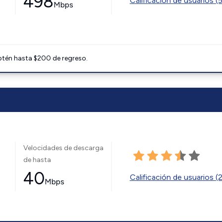
498
Calificación de usuarios (
Mbps
btén hasta $200 de regreso.
Velocidades de descarga
de hasta
40
Calificación de usuarios (
Mbps