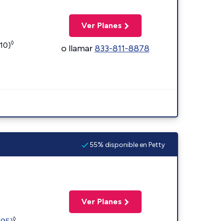
Ver Planes
◊
110)
o llamar
833-811-8878
55% disponible en Petty
Ver Planes
◊