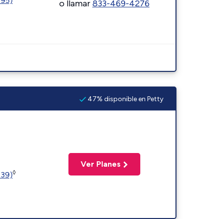
595)
o llamar
833-469-4276
47% disponible en Petty
Ver Planes
◊
239)