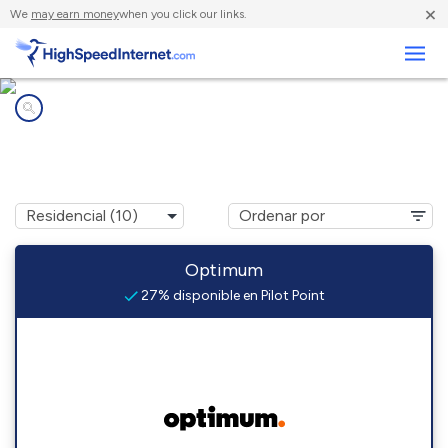
×
We
may earn money
when you click our links.
Negocios
Compañías de Internet en
Pilot Point, TX
Optimum
27% disponible en Pilot Point