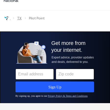
nacional.
›
›
TX
Pilot Point