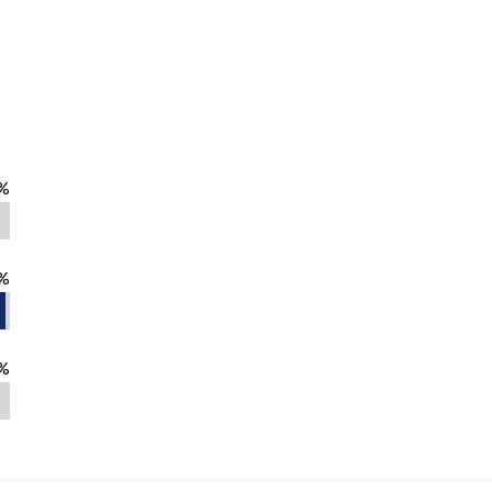
%
%
%