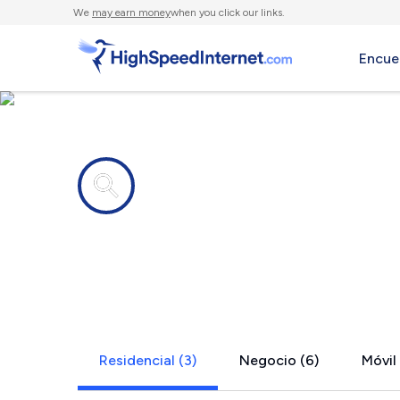
We
may earn money
when you click our links.
Encue
Compañías de Internet en
Mountain H
Residencial (3)
Negocio (6)
Móvil 