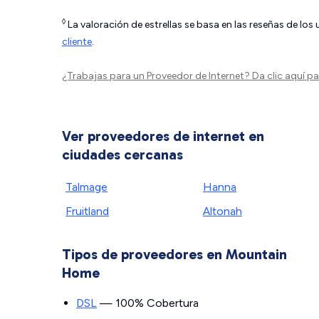
◊
La valoración de estrellas se basa en las reseñas de los
cliente
.
¿Trabajas para un Proveedor de Internet?
Da clic aquí
par
Ver proveedores de internet en
ciudades cercanas
Talmage
Hanna
Fruitland
Altonah
Tipos de proveedores en Mountain
Home
DSL
— 100% Cobertura