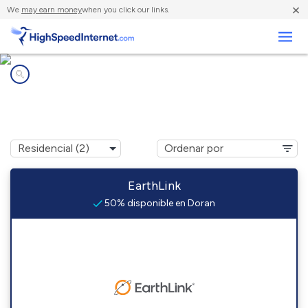
×
We
may earn money
when you click our links.
Negocios
Compañías de Internet en
Doran, VA
EarthLink
50% disponible en Doran