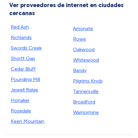
Ver proveedores de internet en ciudades
cercanas
Red Ash
Amonate
Richlands
Rowe
Swords Creek
Oakwood
Shortt Gap
Whitewood
Cedar Bluff
Bandy
Pounding Mill
Pilgrims Knob
Jewell Ridge
Tannersville
Honaker
Broadford
Rosedale
Warriormine
Keen Mountain