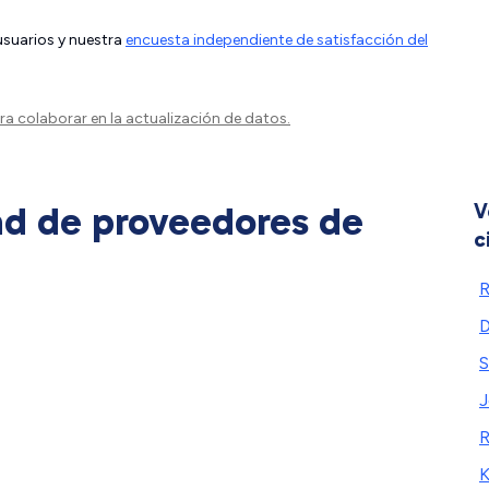
 usuarios y nuestra
encuesta independiente de satisfacción del
a colaborar en la actualización de datos.
ad de proveedores de
V
c
R
D
S
J
R
K