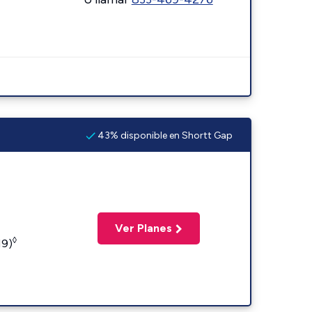
43% disponible en Shortt Gap
Ver Planes
◊
19)