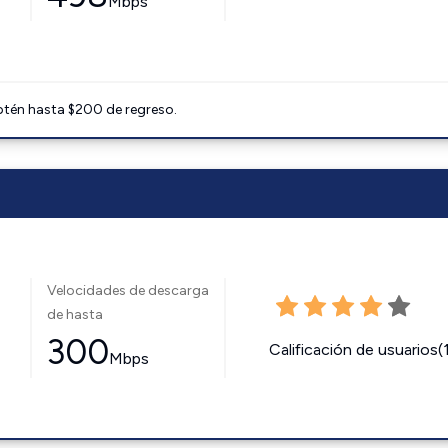
Mbps
btén hasta $200 de regreso.
Velocidades de descarga
de hasta
300
Calificación de usuarios(
Mbps