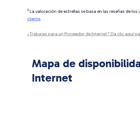
◊
La valoración de estrellas se basa en las reseñas de los
cliente
.
¿Trabajas para un Proveedor de Internet?
Da clic aquí
par
Mapa de disponibilid
Internet