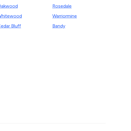
Oakwood
Rosedale
Whitewood
Warriormine
edar Bluff
Bandy