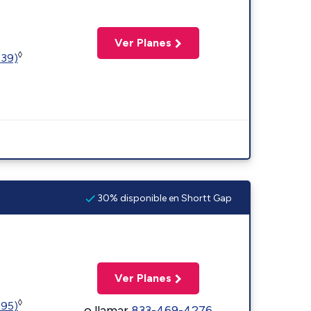
Ver Planes
◊
239)
30% disponible en Shortt Gap
Ver Planes
◊
595)
o llamar
833-469-4276