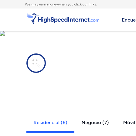
We
may earn money
when you click our links.
Encue
Compañías de Internet en
Shortt Gap,
Residencial (6)
Negocio (7)
Móvil 