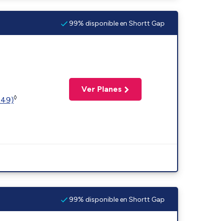
99% disponible en Shortt Gap
Ver Planes
◊
449)
99% disponible en Shortt Gap