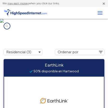
×
We
may earn money
when you click our links.
Negocios
Compañías de Internet en
Hartwood, VA
EarthLink
50% disponible en Hartwood