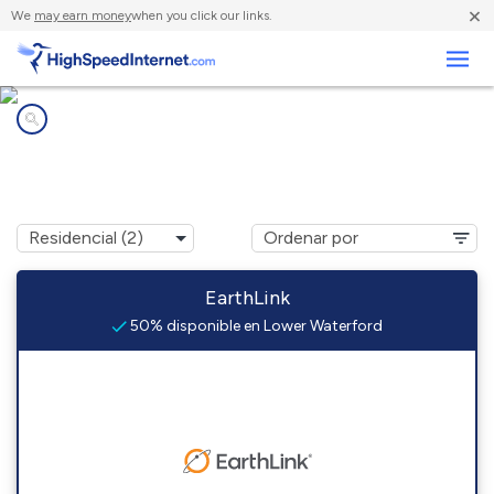
×
We
may earn money
when you click our links.
Negocios
Compañías de Internet en
Lower Waterford, VT
EarthLink
50% disponible en Lower Waterford