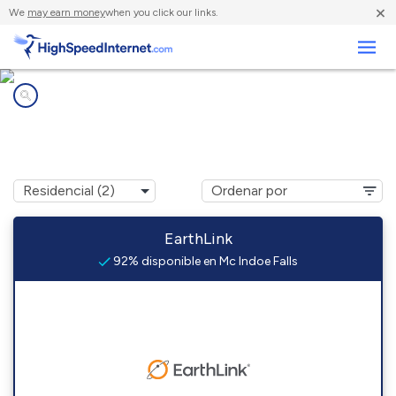
×
We
may earn money
when you click our links.
Negocios
Compañías de Internet en
Mc Indoe Falls, VT
EarthLink
92% disponible en Mc Indoe Falls