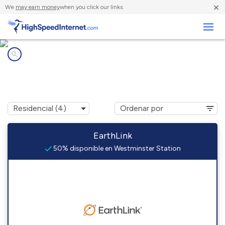
×
We
may earn money
when you click our links.
Negocios
Compañías de Internet en
Westminster Station, VT
EarthLink
50% disponible en Westminster Station