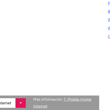
M
B
W
W
G
Más información
T-Mobile Home
Internet