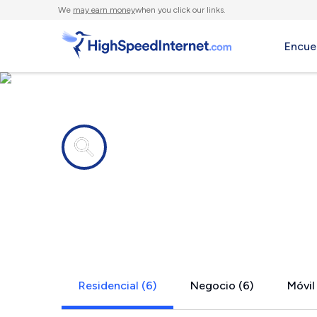
We
may earn money
when you click our links.
Encue
Compañías de Internet en
South Acwo
Residencial (6)
Negocio (6)
Móvil 