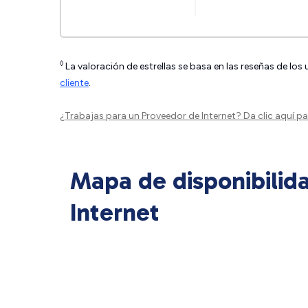
◊
La valoración de estrellas se basa en las reseñas de los
cliente
.
¿Trabajas para un Proveedor de Internet?
Da clic aquí
par
Mapa de disponibilid
Internet