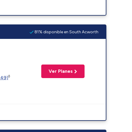
81% disponible en South Acworth
Ver Planes
◊
449)