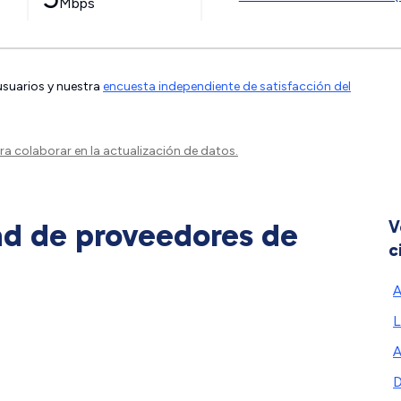
Mbps
 usuarios y nuestra
encuesta independiente de satisfacción del
a colaborar en la actualización de datos.
ad de proveedores de
V
c
A
L
A
D