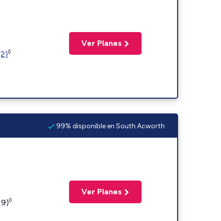
Ver Planes
◊
(2)
99% disponible en South Acworth
Ver Planes
◊
19)