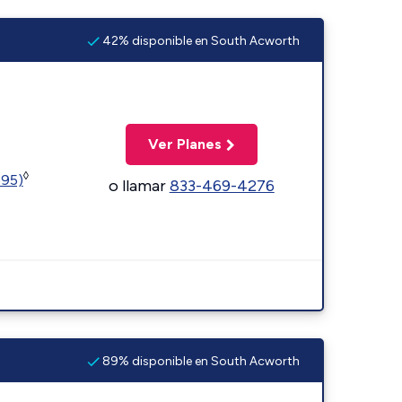
42% disponible en South Acworth
Ver Planes
◊
595)
o llamar
833-469-4276
89% disponible en South Acworth