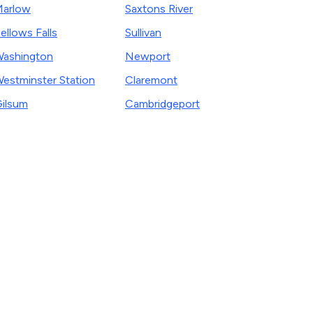
arlow
Saxtons River
ellows Falls
Sullivan
ashington
Newport
estminster Station
Claremont
ilsum
Cambridgeport