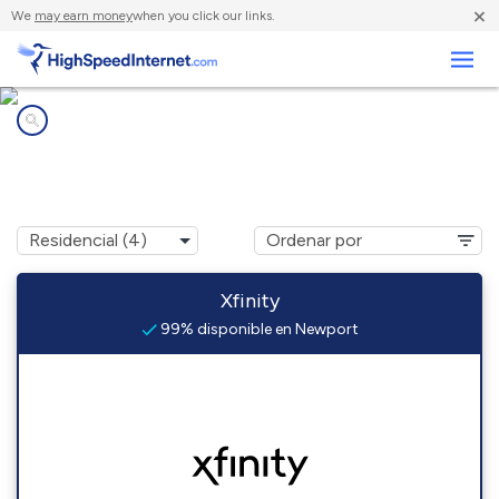
×
We
may earn money
when you click our links.
Negocios
Compañías de Internet en
Newport, NH
Xfinity
99% disponible en Newport