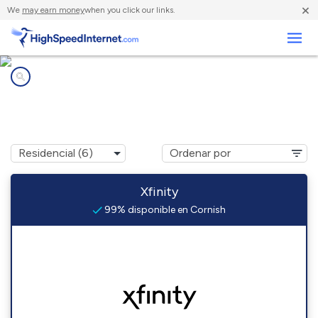
×
We
may earn money
when you click our links.
Negocios
Compañías de Internet en
Cornish, NH
Xfinity
99% disponible en Cornish