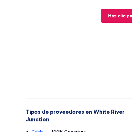
Haz clic p
Tipos de proveedores en White River
Junction
Cable
— 100% Cobertura