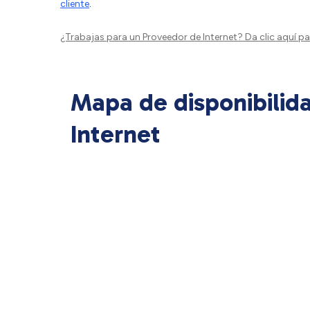
cliente
.
¿Trabajas para un Proveedor de Internet?
Da clic aquí
par
Mapa de disponibilid
Internet