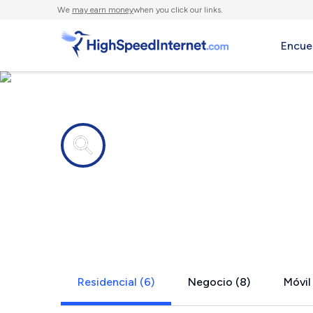
We
may earn money
when you click our links.
Encue
Compañías de Internet en
White River
Residencial (6)
Negocio (8)
Móvil 