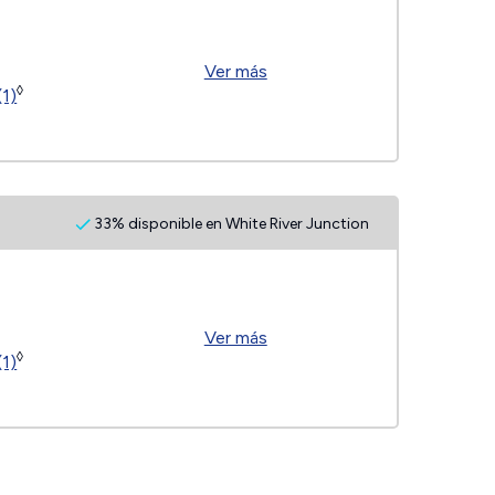
Ver más
◊
(1)
33% disponible en White River Junction
Ver más
◊
(1)