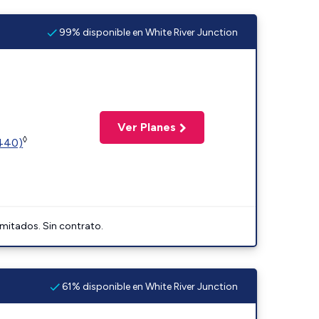
99% disponible en White River Junction
Ver Planes
◊
2440)
imitados. Sin contrato.
61% disponible en White River Junction