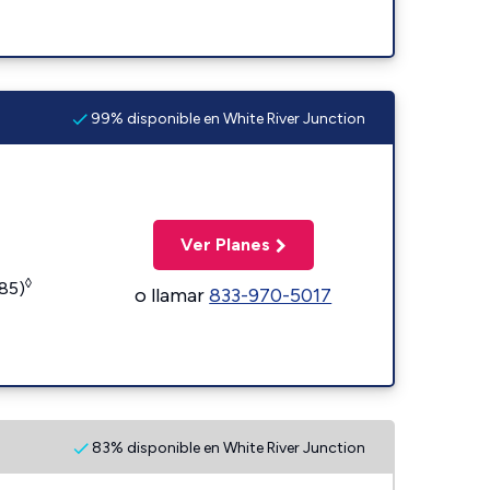
99% disponible en White River Junction
Ver Planes
◊
185)
o llamar
833-970-5017
83% disponible en White River Junction