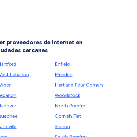
er proveedores de internet en
iudades cercanas
artford
Enfield
est Lebanon
Meriden
ilder
Hartland Four Corners
ebanon
Woodstock
anover
North Pomfret
Quechee
Cornish Flat
aftsville
Sharon
tna
South Pomfret