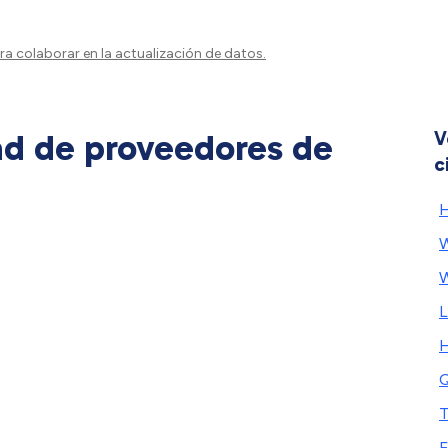
a colaborar en la actualización de datos.
ad de proveedores de
V
c
H
W
W
L
H
T
E