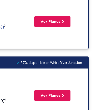
Ver Planes
◊
(2)
77% disponible en White River Junction
Ver Planes
◊
19)