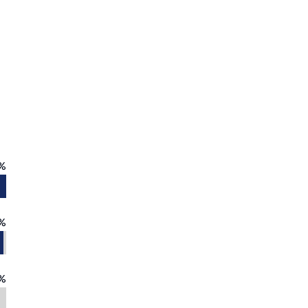
%
%
%