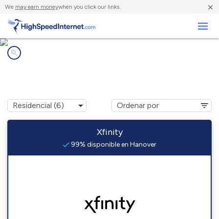
×
We
may earn money
when you click our links.
Negocios
Compañías de Internet en
Hanover, NH
Xfinity
99% disponible en Hanover