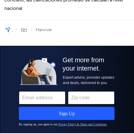
nacional.
›
›
NH
Hanover