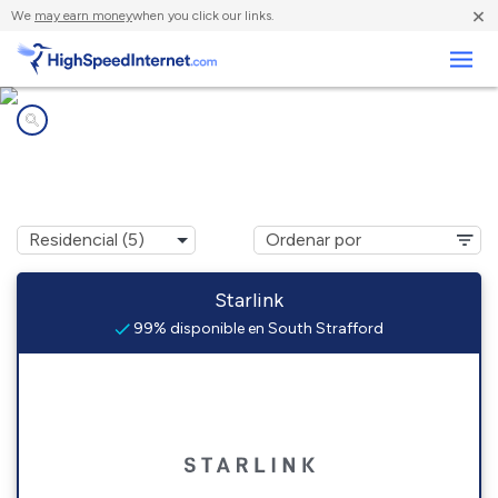
×
We
may earn money
when you click our links.
Negocios
Compañías de Internet en
South Strafford, VT
Starlink
99% disponible en South Strafford