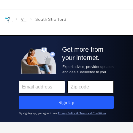
›
›
VT
South Strafford