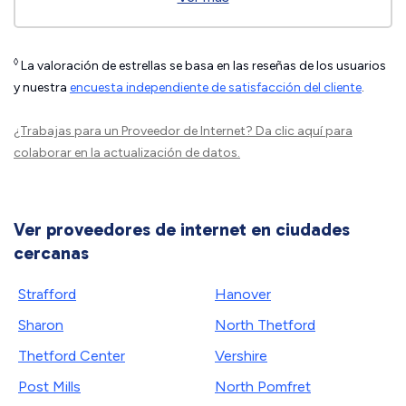
◊
La valoración de estrellas se basa en las reseñas de los usuarios
y nuestra
encuesta independiente de satisfacción del cliente
.
¿Trabajas para un Proveedor de Internet?
Da clic aquí
para
colaborar en la actualización de datos.
Ver proveedores de internet en ciudades
cercanas
Strafford
Hanover
Sharon
North Thetford
Thetford Center
Vershire
Post Mills
North Pomfret