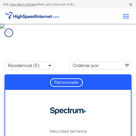
×
We
may earn money
when you click our links.
Negocios
Compañías de Internet en
South Royalton, VT
Patrocinado
Velocidad de hasta