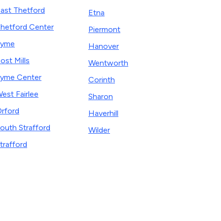
ast Thetford
Etna
hetford Center
Piermont
Lyme
Hanover
ost Mills
Wentworth
yme Center
Corinth
est Fairlee
Sharon
rford
Haverhill
outh Strafford
Wilder
trafford