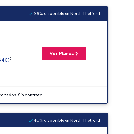
99% disponible en North Thetford
Ver Planes
◊
2440)
imitados. Sin contrato.
40% disponible en North Thetford