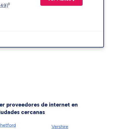
◊
449)
er proveedores de internet en
iudades cercanas
hetford
Vershire