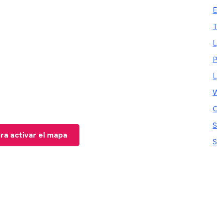
E
T
P
L
W
O
S
ara activar el mapa
S