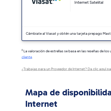
Internet Satelital
Cámbiate al Viasat y obtén una tarjeta prepago Mast
◊
La valoración de estrellas se basa en las reseñas de los
cliente
.
¿Trabajas para un Proveedor de Internet?
Da clic aquí
par
Mapa de disponibilid
Internet