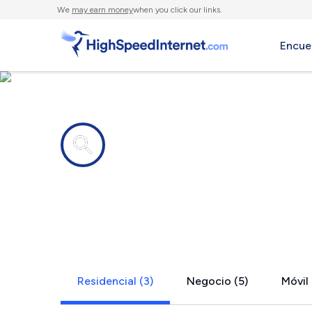
We
may earn money
when you click our links.
Encue
Compañías de Internet en
North Thetf
Residencial (3)
Negocio (5)
Móvil 