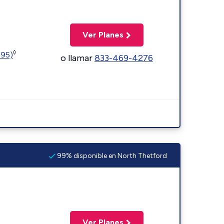
Ver Planes
◊
595)
o llamar
833-469-4276
99% disponible en North Thetford
Ver Planes