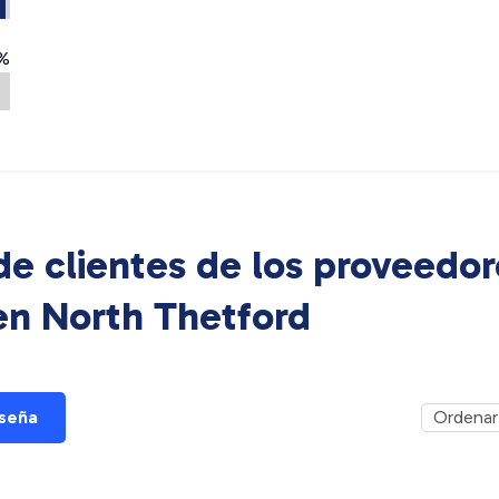
%
e clientes de los proveedor
 en
North Thetford
eseña