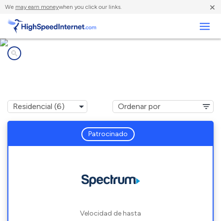
×
We
may earn money
when you click our links.
Negocios
Compañías de Internet en
Marlow, NH
Patrocinado
Velocidad de hasta