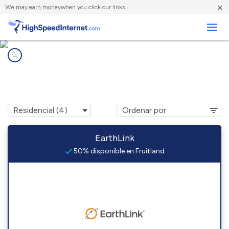
×
We
may earn money
when you click our links.
Negocios
Compañías de Internet en
Fruitland, WA
EarthLink
50% disponible en Fruitland