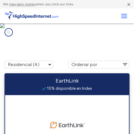
×
We
may earn money
when you click our links.
Negocios
Compañías de Internet en
Index, WA
EarthLink
15% disponible en Index