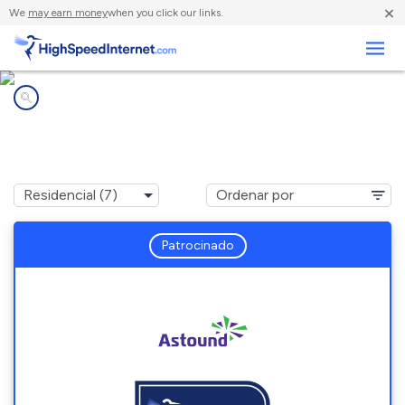
×
We
may earn money
when you click our links.
Negocios
Compañías de Internet en
Verlot, WA
Patrocinado