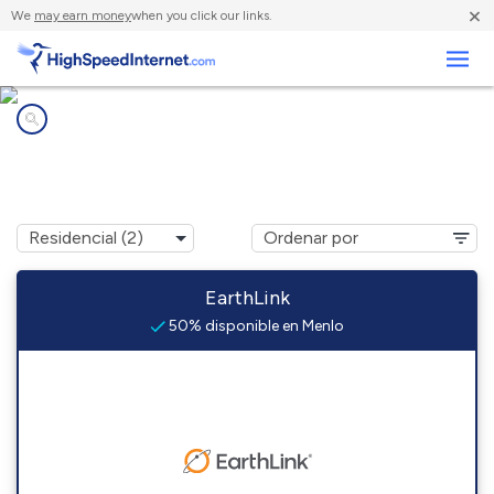
×
We
may earn money
when you click our links.
Negocios
Compañías de Internet en
Menlo, WA
EarthLink
50% disponible en Menlo