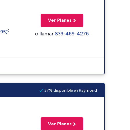
Ver Planes
◊
595)
o llamar
833-469-4276
37% disponible en Raymond
Ver Planes