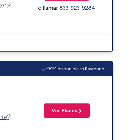
◊
1971)
o llamar
833-923-9284
99% disponible en Raymond
Ver Planes
◊
449)