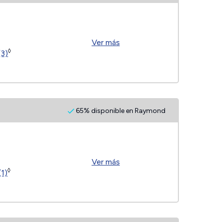
Ver más
◊
(3)
65% disponible en Raymond
Ver más
◊
(1)