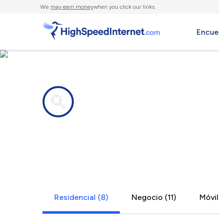
We
may earn money
when you click our links.
Encue
Compañías de Internet en
Raymond, 
Residencial (8)
Negocio (11)
Móvil