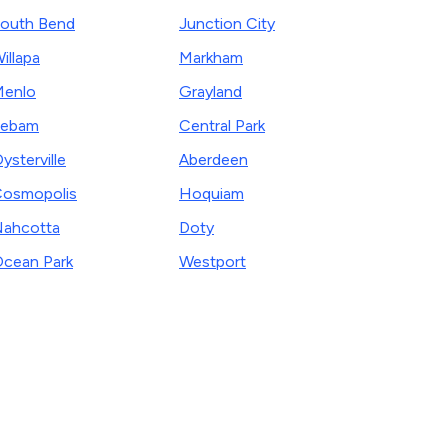
outh Bend
Junction City
illapa
Markham
enlo
Grayland
Lebam
Central Park
ysterville
Aberdeen
osmopolis
Hoquiam
ahcotta
Doty
cean Park
Westport