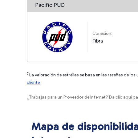
Pacific PUD
Conexión:
Fibra
◊
La valoración de estrellas se basa en las reseñas de los
cliente
.
¿Trabajas para un Proveedor de Internet?
Da clic aquí
par
Mapa de disponibilid